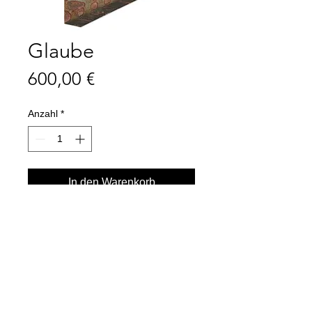
Glaube
Preis
600,00 €
Anzahl
*
In den Warenkorb
Sofortkauf
2025, 29 x 15 cm, acrylic, oxidized 
metal pigment on cardboard